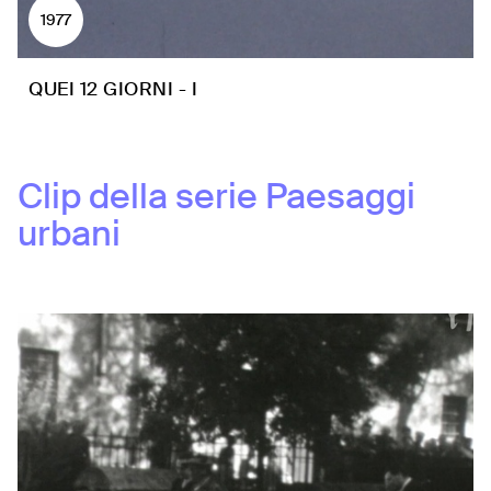
1977
QUEI 12 GIORNI - I
Clip della serie
Paesaggi
urbani