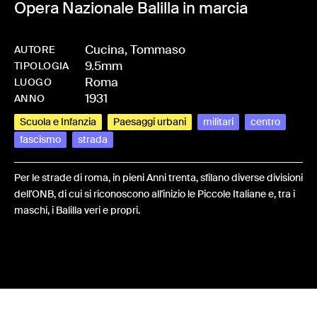
Opera Nazionale Balilla in marcia
Cucina, Tommaso
AUTORE
9.5mm
-
HMCUCITOM-0001
TIPOLOGIA
Roma
LUOGO
1931
ANNO
Scuola e Infanzia
Paesaggi urbani
militari
centro
fascismo
strada
Per le strade di roma, in pieni Anni trenta, sfilano diverse divisioni
dell'ONB, di cui si riconoscono all'inizio le Piccole Italiane e, tra i
maschi, i Balilla veri e propri.
Share: