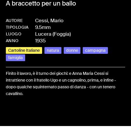
A braccetto per un ballo
Cessi, Mario
AUTORE
9.5mm
-
HMCESSMAR-0095
TIPOLOGIA
Lucera (Foggia)
LUOGO
1935
ANNO
Cartoline Italiane
natura
donne
campagna
famiglia
Finito il lavoro, è il turno dei giochi: e Anna Maria Cessi si
intrattiene con il fratello Ugo e un cagnolino, prima, e infine -
dopo qualche squinternato passo di danza - con un tenero
cavallino.
Share: