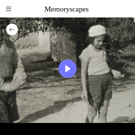
Memoryscapes