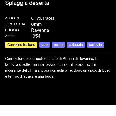
Spiaggia deserta
Olivo, Paola
AUTORE
8mm
-
HMOLIVPAO-0028
TIPOLOGIA
Ravenna
LUOGO
1954
ANNO
Cartoline Italiane
gite
mare
spiaggia
famiglia
Con lo sfondo occupato dal faro di Marina di Ravenna, la
famiglia si sofferma in spiaggia - chi con il cappotto, chi
incurante del clima ancora non estivo - e, dopo un gioco di luce,
è tempo di scavare una buca.
Share: