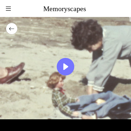
Memoryscapes