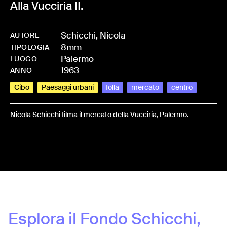
Alla Vucciria II.
Schicchi, Nicola
AUTORE
8mm
-
HMSCHINIC-0007
TIPOLOGIA
Palermo
LUOGO
1963
ANNO
Cibo
Paesaggi urbani
folla
mercato
centro
Nicola Schicchi filma il mercato della Vucciria, Palermo.
Share:
Esplora il Fondo
Schicchi,