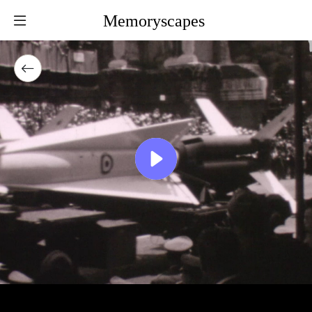
Memoryscapes