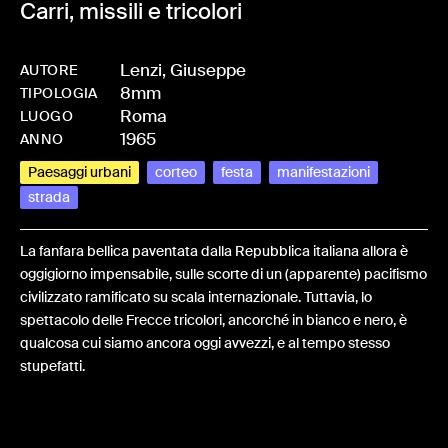
Carri, missili e tricolori
Lenzi, Giuseppe
AUTORE
8mm
-
HMLENZGIU-0032
TIPOLOGIA
Roma
LUOGO
1965
ANNO
Paesaggi urbani
corteo
festa
manifestazioni
strada
La fanfara bellica paventata dalla Repubblica italiana allora è
oggigiorno impensabile, sulle scorte di un (apparente) pacifismo
civilizzato ramificato su scala internazionale. Tuttavia, lo
spettacolo delle Frecce tricolori, ancorché in bianco e nero, è
qualcosa cui siamo ancora oggi avvezzi, e al tempo stesso
stupefatti.
Share: