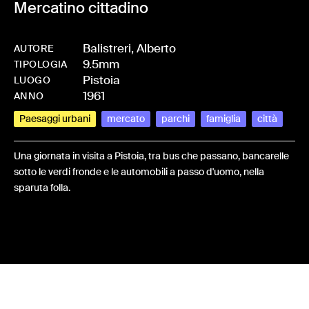
Mercatino cittadino
Balistreri, Alberto
AUTORE
9.5mm
-
HMBALIFAM-0016
TIPOLOGIA
Pistoia
LUOGO
1961
ANNO
Paesaggi urbani
mercato
parchi
famiglia
città
Una giornata in visita a Pistoia, tra bus che passano, bancarelle
sotto le verdi fronde e le automobili a passo d'uomo, nella
sparuta folla.
Share: