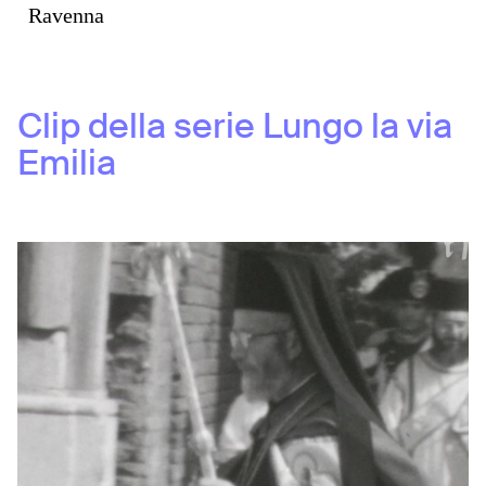
Ravenna
Clip della serie
Lungo la via
Emilia