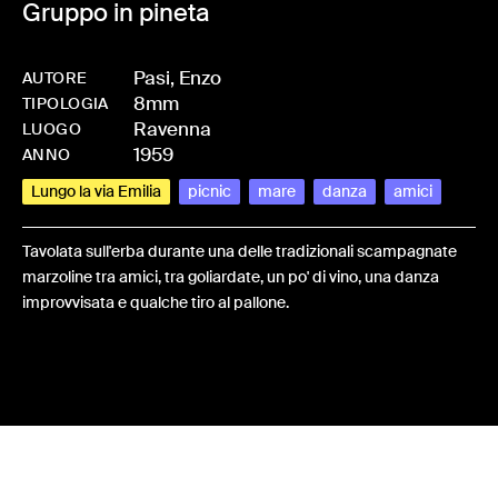
Gruppo in pineta
Pasi, Enzo
AUTORE
8mm
-
HMPASIENZ-0012
TIPOLOGIA
Ravenna
LUOGO
1959
ANNO
Lungo la via Emilia
picnic
mare
danza
amici
Tavolata sull'erba durante una delle tradizionali scampagnate
marzoline tra amici, tra goliardate, un po' di vino, una danza
improvvisata e qualche tiro al pallone.
Share: