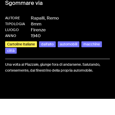
Sgommare via
Rapalli, Remo
AUTORE
8mm
-
HMRAPAREM-0020
TIPOLOGIA
Firenze
LUOGO
1940
ANNO
Cartoline Italiane
dall'alto
automobili
macchine
città
Una volta al Piazzale, giunge l'ora di andarsene. Salutando,
cortesemente, dal finestrino della propria automobile.
Share: