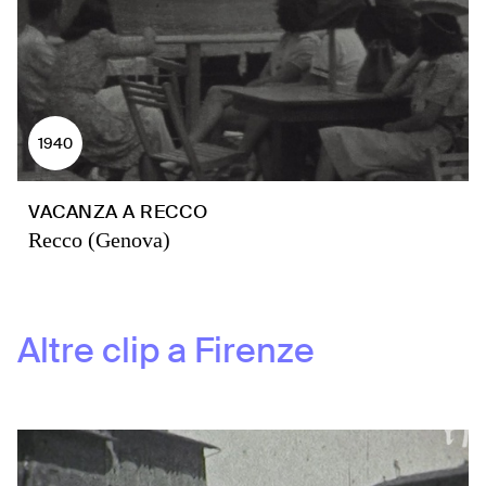
1940
VACANZA A RECCO
Recco (Genova)
Altre clip a
Firenze