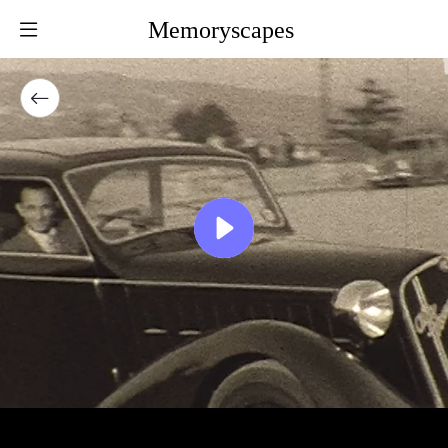
Memoryscapes