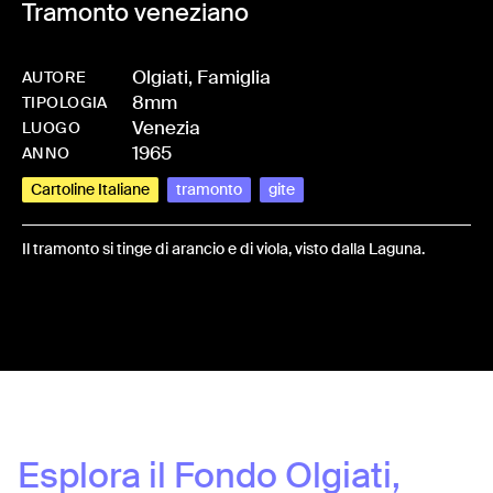
Tramonto veneziano
Olgiati, Famiglia
AUTORE
8mm
-
HMOLGIFAM-0023
TIPOLOGIA
Venezia
LUOGO
1965
ANNO
Cartoline Italiane
tramonto
gite
Il tramonto si tinge di arancio e di viola, visto dalla Laguna.
Share:
Esplora il Fondo
Olgiati,