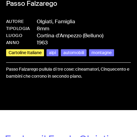
Passo Falzarego
Olgiati, Famiglia
AUTORE
8mm
-
HMOLGIFAM-0017
TIPOLOGIA
Cortina d'Ampezzo (Belluno)
LUOGO
1963
ANNO
Cartoline Italiane
alpi
automobili
montagne
Passo Falzarego pullula di tre cose: cineamatori, Cinquecento e
bambini che corrono in secondo piano.
Share: