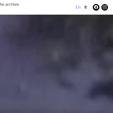
En
It