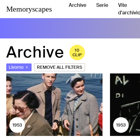
Archive
Serie
Vite
Memoryscapes
d'archivi
Archive
10
CLIP
Livorno
REMOVE ALL FILTERS
1953
1953