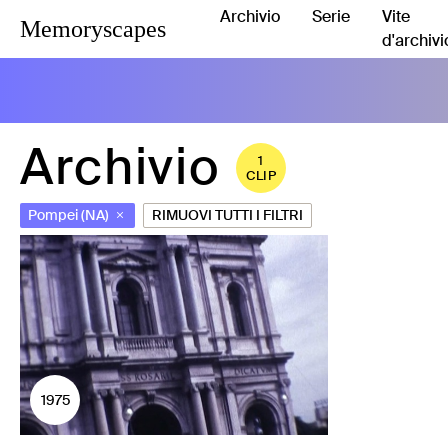
Archivio
Serie
Vite
Memoryscapes
d'archivi
Archivio
1
CLIP
Pompei (NA)
RIMUOVI TUTTI I FILTRI
1975