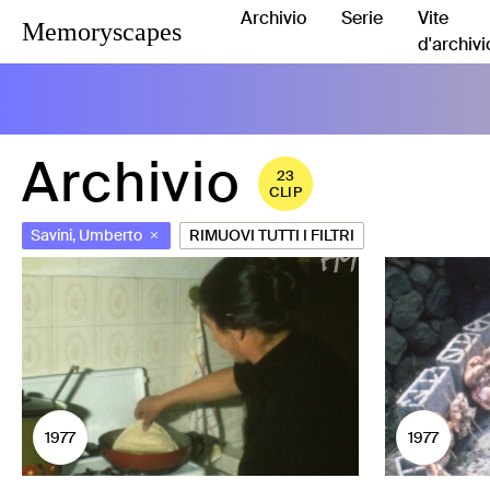
Archivio
Serie
Vite
Memoryscapes
d'archivi
Archivio
23
CLIP
Savini, Umberto
RIMUOVI TUTTI I FILTRI
1977
1977