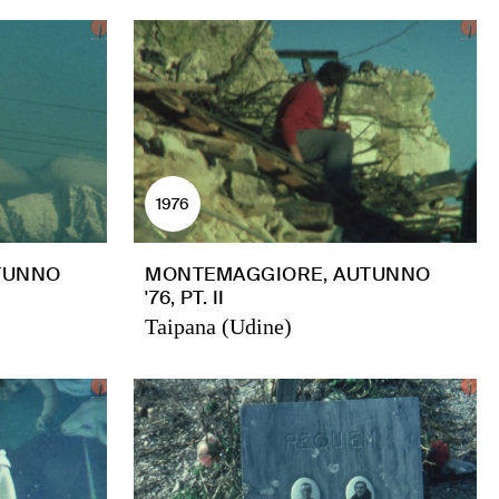
1976
TUNNO
MONTEMAGGIORE, AUTUNNO
'76, PT. II
Taipana (Udine)