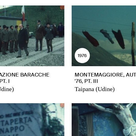
1976
AZIONE BARACCHE
MONTEMAGGIORE, AU
T. I
'76, PT. III
Udine)
Taipana (Udine)