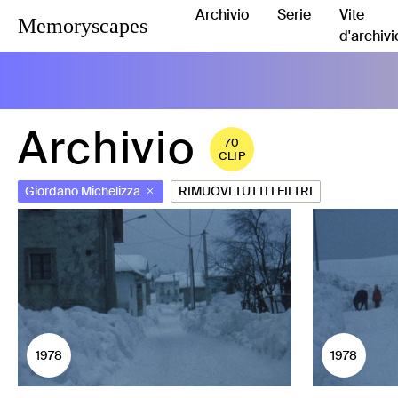
Archivio
Serie
Vite
Memoryscapes
d'archivi
Archivio
70
CLIP
Giordano Michelizza
RIMUOVI TUTTI I FILTRI
1978
1978