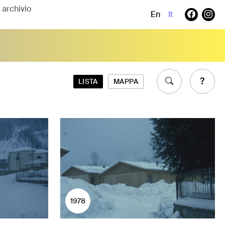
En
It
LISTA
MAPPA
1978