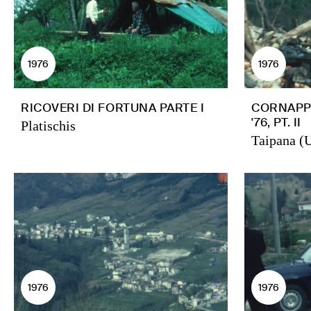
1976
1976
RICOVERI DI FORTUNA PARTE I
CORNAPP
'76, PT. II
Platischis
Taipana (
1976
1976