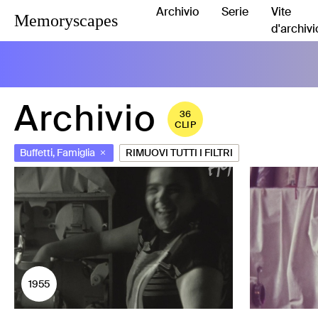
Archivio
Serie
Vite
Memoryscapes
d'archivi
Archivio
36
CLIP
Buffetti, Famiglia
RIMUOVI TUTTI I FILTRI
1955