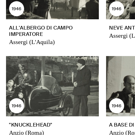
1946
1946
ALL'ALBERGO DI CAMPO
NEVE ANTI
IMPERATORE
Assergi (L
Assergi (L'Aquila)
1946
1946
"KNUCKLEHEAD"
A BASE D
Anzio (Roma)
Anzio (R