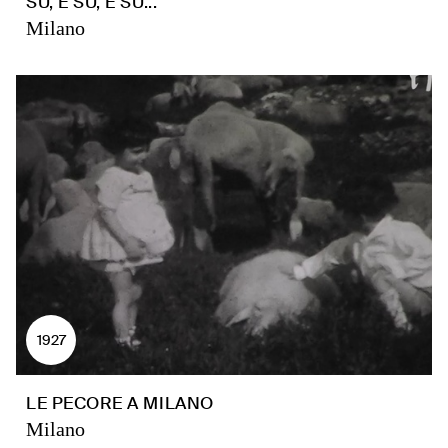
SU, E SU, E SU...
Milano
1927
LE PECORE A MILANO
Milano