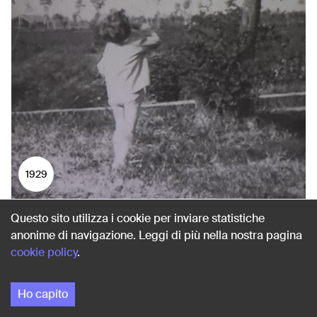
1929
Questo sito utilizza i cookie per inviare statistiche
LA CITTÀ IN LONTANANZA
anonime di navigazione. Leggi di più nella nostra pagina
Milano
cookie policy
.
Ho capito