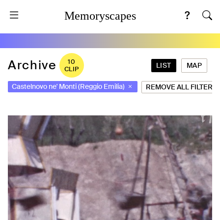
Memoryscapes
Archive
10
LIST
MAP
CLIP
Castelnovo ne' Monti (Reggio Emilia)
REMOVE ALL FILTERS