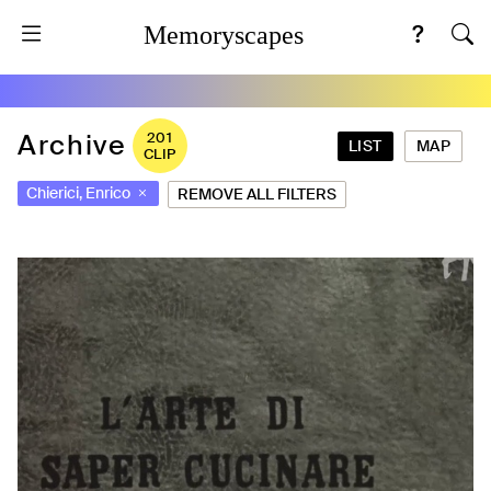
Memoryscapes
Archive
201
LIST
MAP
CLIP
Chierici, Enrico
REMOVE ALL FILTERS